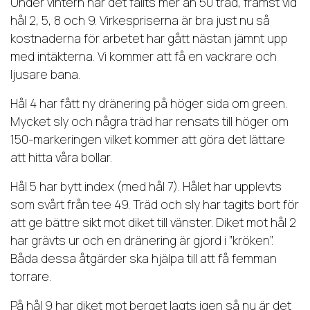
Under vintern har det fällts mer än 50 träd, främst vid
hål 2, 5, 8 och 9. Virkespriserna är bra just nu så
kostnaderna för arbetet har gått nästan jämnt upp
med intäkterna. Vi kommer att få en vackrare och
ljusare bana.
Hål 4 har fått ny dränering på höger sida om green.
Mycket sly och några träd har rensats till höger om
150-markeringen vilket kommer att göra det lättare
att hitta våra bollar.
Hål 5 har bytt index (med hål 7). Hålet har upplevts
som svårt från tee 49. Träd och sly har tagits bort för
att ge bättre sikt mot diket till vänster. Diket mot hål 2
har grävts ur och en dränering är gjord i ”kröken”.
Båda dessa åtgärder ska hjälpa till att få femman
torrare.
På hål 9 har diket mot berget lagts igen så nu är det