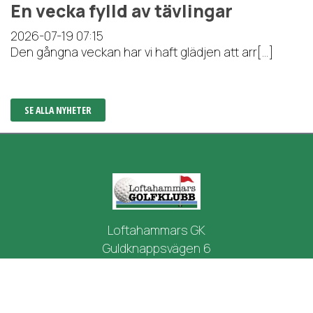
En vecka fylld av tävlingar
2026-07-19
07:15
Den gångna veckan har vi haft glädjen att arr[...]
SE ALLA NYHETER
Loftahammars GK
Guldknappsvägen 6
594 71 LOFTAHAMMAR
info@loftahammarsgk.se