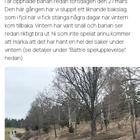
I år öppnade banan redan torsdagen den 27 mars.
Den här gången har vi sluppit ett liknande bakslag
som i fjol när vi fick stänga några dagar när vintern
kom tillbaka. Vintern har varit snäll och banan ser
redan riktigt bra ut. Ni som inte spelat ännu kommer
att märka att det har hänt en hel del saker under
vintern (se detaljer under ”Bättre spelupplevelse”
nedan).