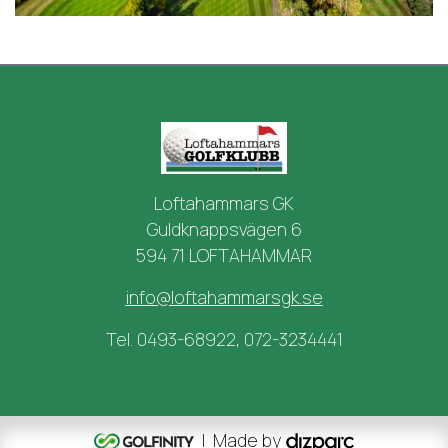
Loftahammars GK
Guldknappsvägen 6
594 71 LOFTAHAMMAR
info@loftahammarsgk.se
Tel. 0493-68922, 072-3234441
| Made by